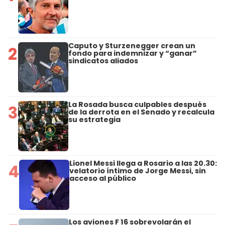
Caputo y Sturzenegger crean un
2
fondo para indemnizar y “ganar”
sindicatos aliados
La Rosada busca culpables después
3
de la derrota en el Senado y recalcula
su estrategia
Lionel Messi llega a Rosario a las 20.30:
4
velatorio íntimo de Jorge Messi, sin
acceso al público
Los aviones F 16 sobrevolarán el