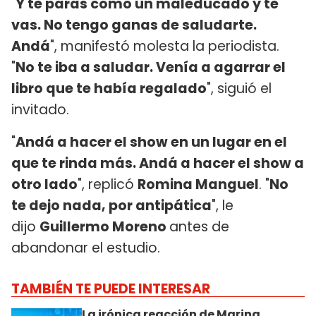
"
Y t
e paras como un maleducado y te
vas. No tengo ganas de saludarte.
Andá
", manifestó molesta la periodista.
"
No te iba a saludar. Venía a agarrar el
libro que te había regalado
", siguió el
invitado.
"
Andá a hacer el show en un lugar en el
que te rinda más. Andá a hacer el show a
otro lado
", replicó
Romina Manguel
. "
No
te dejo nada, por antipática
", le
dijo
Guillermo Moreno
antes de
abandonar el estudio.
TAMBIÉN TE PUEDE INTERESAR
La irónica reacción de Marina