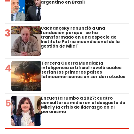
argentino en Brasil
Cachanosky renunció a una
3
fundación porque "se ha
transformado en una especie de
Instituto Patria incondicional de la
gestión de Milei"
Tercera Guerra Mundial: la
4
inteligencia artificial reveló cuáles
serían los primeros países
latinoamericanos en ser derrotados
Encuesta rumbo a 2027: cuatro
5
consultoras midieron el desgaste de
Milei y la crisis de liderazgo en el
peronismo