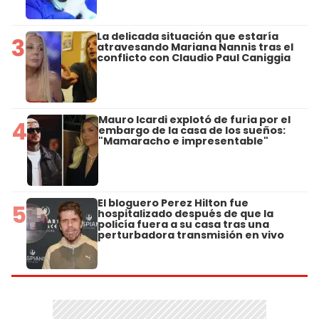
La delicada situación que estaría
3
atravesando Mariana Nannis tras el
conflicto con Claudio Paul Caniggia
Mauro Icardi explotó de furia por el
4
embargo de la casa de los sueños:
"Mamaracho e impresentable"
El bloguero Perez Hilton fue
5
hospitalizado después de que la
policía fuera a su casa tras una
perturbadora transmisión en vivo