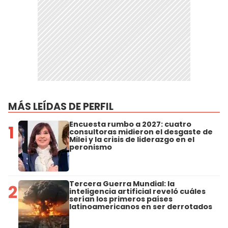
MÁS LEÍDAS DE PERFIL
Encuesta rumbo a 2027: cuatro
1
consultoras midieron el desgaste de
Milei y la crisis de liderazgo en el
peronismo
Tercera Guerra Mundial: la
2
inteligencia artificial reveló cuáles
serían los primeros países
latinoamericanos en ser derrotados