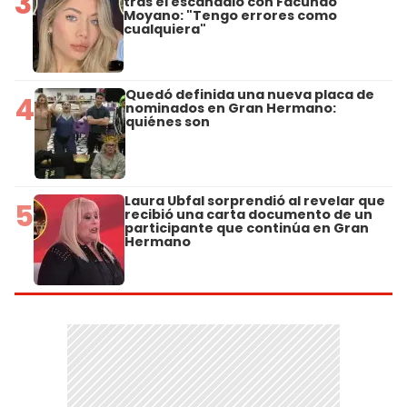
3
tras el escándalo con Facundo
Moyano: "Tengo errores como
cualquiera"
Quedó definida una nueva placa de
4
nominados en Gran Hermano:
quiénes son
Laura Ubfal sorprendió al revelar que
5
recibió una carta documento de un
participante que continúa en Gran
Hermano