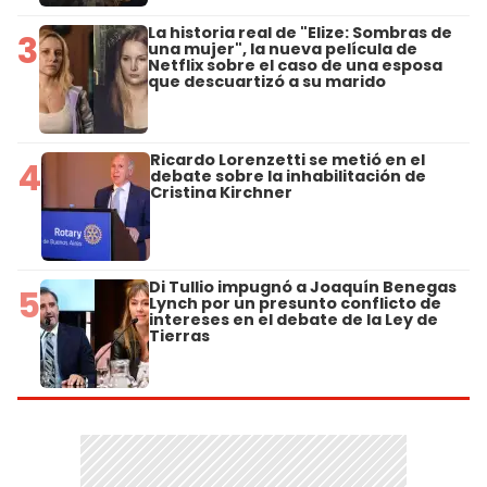
La historia real de "Elize: Sombras de
3
una mujer", la nueva película de
Netflix sobre el caso de una esposa
que descuartizó a su marido
Ricardo Lorenzetti se metió en el
4
debate sobre la inhabilitación de
Cristina Kirchner
Di Tullio impugnó a Joaquín Benegas
5
Lynch por un presunto conflicto de
intereses en el debate de la Ley de
Tierras