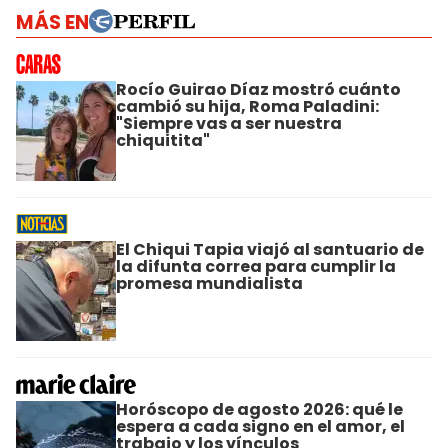
MÁS EN
Rocío Guirao Díaz mostró cuánto
cambió su hija, Roma Paladini:
"Siempre vas a ser nuestra
chiquitita"
El Chiqui Tapia viajó al santuario de
la difunta correa para cumplir la
promesa mundialista
Horóscopo de agosto 2026: qué le
espera a cada signo en el amor, el
trabajo y los vínculos