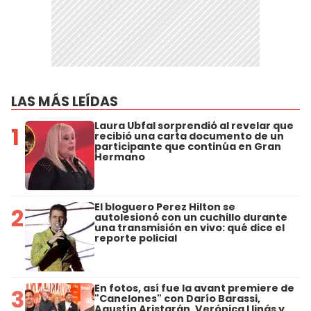
LAS MÁS LEÍDAS
Laura Ubfal sorprendió al revelar que
1
recibió una carta documento de un
participante que continúa en Gran
Hermano
El bloguero Perez Hilton se
2
autolesionó con un cuchillo durante
una transmisión en vivo: qué dice el
reporte policial
En fotos, así fue la avant premiere de
3
"Canelones" con Darío Barassi,
Agustín Aristarán, Verónica Llinás y