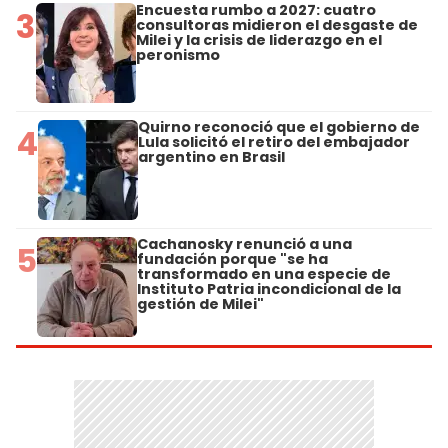
Encuesta rumbo a 2027: cuatro
3
consultoras midieron el desgaste de
Milei y la crisis de liderazgo en el
peronismo
Quirno reconoció que el gobierno de
4
Lula solicitó el retiro del embajador
argentino en Brasil
Cachanosky renunció a una
5
fundación porque "se ha
transformado en una especie de
Instituto Patria incondicional de la
gestión de Milei"