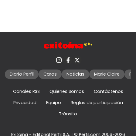
Diario Perfil
Caras
Noticias
Marie Claire
Fo
Canales RSS
Quienes Somos
Contáctenos
Privacidad
Equipo
Reglas de participación
Tránsito
Exitoina - Editorial Perfil S.A.
| © Perfil.com 2006-2026