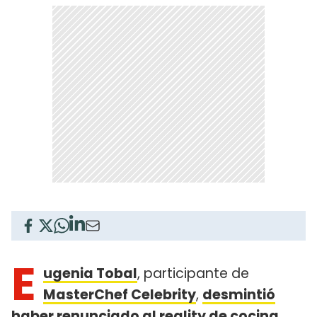
E
ugenia Tobal
, participante de
MasterChef Celebrity
,
desmintió
haber renunciado al reality de cocina