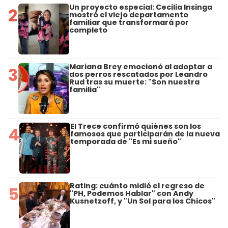
Un proyecto especial: Cecilia Insinga
2
mostró el viejo departamento
familiar que transformará por
completo
Mariana Brey emocionó al adoptar a
3
dos perros rescatados por Leandro
Rud tras su muerte: "Son nuestra
familia"
El Trece confirmó quiénes son los
4
famosos que participarán de la nueva
temporada de "Es mi sueño"
Rating: cuánto midió el regreso de
5
"PH, Podemos Hablar" con Andy
Kusnetzoff, y "Un Sol para los Chicos"