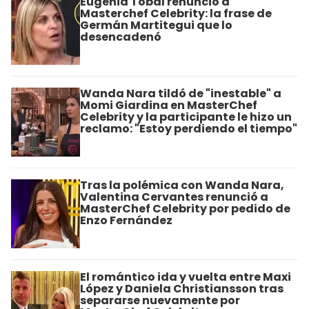
Eugenia Tobal renunció a
Masterchef Celebrity: la frase de
Germán Martitegui que lo
desencadenó
Wanda Nara tildó de "inestable" a
Momi Giardina en MasterChef
Celebrity y la participante le hizo un
reclamo: "Estoy perdiendo el tiempo"
Tras la polémica con Wanda Nara,
Valentina Cervantes renunció a
MasterChef Celebrity por pedido de
Enzo Fernández
El romántico ida y vuelta entre Maxi
López y Daniela Christiansson tras
separarse nuevamente por