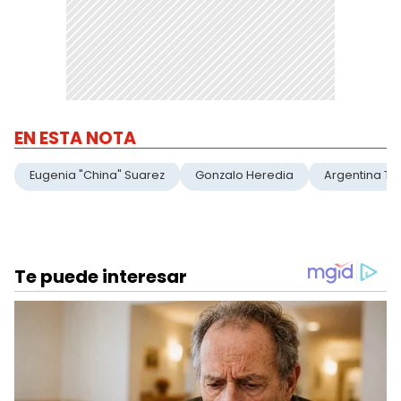
EN ESTA NOTA
Eugenia "China" Suarez
Gonzalo Heredia
Argentina Ti