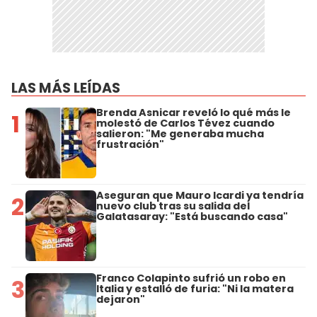
LAS MÁS LEÍDAS
Brenda Asnicar reveló lo qué más le
1
molestó de Carlos Tévez cuando
salieron: "Me generaba mucha
frustración"
Aseguran que Mauro Icardi ya tendría
2
nuevo club tras su salida del
Galatasaray: "Está buscando casa"
Franco Colapinto sufrió un robo en
3
Italia y estalló de furia: "Ni la matera
dejaron"