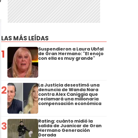
ó
LAS MÁS LEÍDAS
Suspendieron a Laura Ubfal
1
de Gran Hermano: "El enojo
con ella es muy grande"
La Justicia desestimó una
2
denuncia de Wanda Nara
contra Alex Caniggia que
reclamará una millonaria
compensación económica
Rating: cuánto midió la
3
salida de Juanicar de Gran
Hermano Generación
Dorada