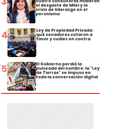
3
cuatro consultoras midieron
el desgaste de Milei y la
crisis de liderazgo en el
peronismo
Ley de Propiedad Privada:
4
qué senadores votaron a
favor y cuáles en contra
El Gobierno perdió la
5
pulseada del nombre: la "Ley
de Tierras" se impuso en
toda la conversación digital