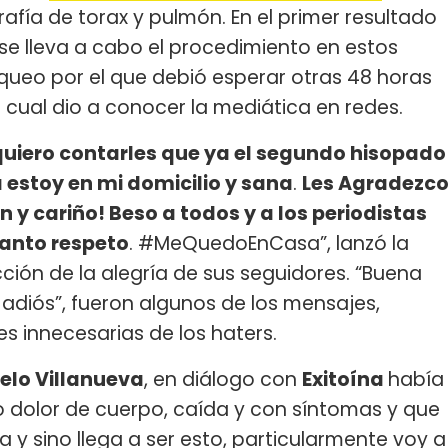
rafía de torax y pulmón. En el primer resultado
 se lleva a cabo el procedimiento en estos
queo por el que debió esperar otras 48 horas
l cual dio a conocer la mediática en redes.
quiero contarles que ya el segundo hisopado
a estoy en mi domicilio y sana
.
Les Agradezc
y cariño! Beso a todos y a los periodistas
anto respeto
. #MeQuedoEnCasa”, lanzó la
cción de la alegría de sus seguidores. “Buena
s adiós”, fueron algunos de los mensajes,
s innecesarias de los haters.
elo Villanueva
, en diálogo con
Exitoína
había
dolor de cuerpo, caída y con síntomas y que
y sino llega a ser esto, particularmente voy a