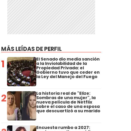
MÁS LEÍDAS DE PERFIL
o
El Senado dio media sanción
1
a la Inviolabilidad de la
Propiedad Privada: el
Gobierno tuvo que ceder en
la Ley del Manejo del Fuego
La historia real de "Elize:
2
Sombras de una mujer", la
nueva película de Netflix
sobre el caso de una esposa
que descuartizó a su marido
Encuesta rumbo a 2027: