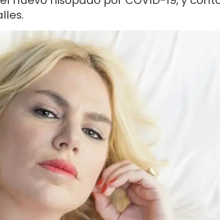
 del nuevo hisopado por COVID-19, y cont
lles.