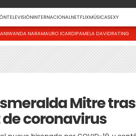
ÓN
TELEVISIÓN
INTERNACIONAL
NETFLIX
MÚSICA
SEXY
IANI
WANDA NARA
MAURO ICARDI
PAMELA DAVID
RATING
Esmeralda Mitre tras
t de coronavirus