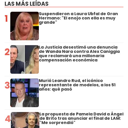
LAS MÁS LEÍDAS
Suspendieron a Laura Ubfal de Gran
1
Hermano: "El enojo con ella es muy
grande"
La Justicia desestimó una denuncia
2
de Wanda Nara contra Alex Caniggia
que reclamará una millonaria
compensación económica
Murió Leandro Rud, el icónico
3
representante de modelos, a los 51
años: qué pasó
La propuesta de Pamela David a Ángel
4
de Brito tras anunciar el final de LAM:
"Me sorprendió"