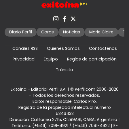
Diario Perfil
Caras
Noticias
Marie Claire
Fo
Canales RSS
Quienes Somos
Contáctenos
Privacidad
Equipo
Reglas de participación
Tránsito
Exitoina - Editorial Perfil S.A.
| © Perfil.com 2006-2026
- Todos los derechos reservados.
Editor responsable: Carlos Piro.
Registro de la propiedad intelectual número
5346433
Dirección:
California 2715
,
C1289ABI
,
CABA, Argentina
|
Teléfono:
(+5411) 7091-4921
/
(+5411) 7091-4922
| E-