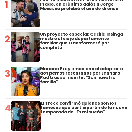
1
Prado, en el último adiós a Jorge
Messi: se prohibió el uso de drones
Un proyecto especial: Cecilia Insinga
2
mostró el viejo departamento
familiar que transformará por
completo
Mariana Brey emocionó al adoptar a
3
dos perros rescatados por Leandro
Rud tras su muerte: "Son nuestra
familia"
El Trece confirmó quiénes son los
4
famosos que participarán de la nueva
temporada de "Es mi sueño"