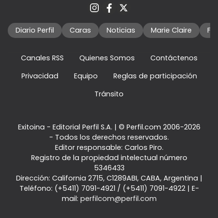
Diario Perfil
Caras
Noticias
Marie Claire
Fo
Canales RSS
Quienes Somos
Contáctenos
Privacidad
Equipo
Reglas de participación
Tránsito
Exitoina - Editorial Perfil S.A.
| © Perfil.com 2006-2026
- Todos los derechos reservados.
Editor responsable: Carlos Piro.
Registro de la propiedad intelectual número
5346433
Dirección:
California 2715
,
C1289ABI
,
CABA, Argentina
|
Teléfono:
(+5411) 7091-4921
/
(+5411) 7091-4922
| E-
mail:
perfilcom@perfil.com