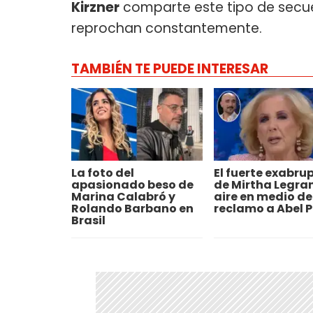
Kirzner
comparte este tipo de secuen
reprochan constantemente.
TAMBIÉN TE PUEDE INTERESAR
La foto del
El fuerte exabru
apasionado beso de
de Mirtha Legran
Marina Calabró y
aire en medio de
Rolando Barbano en
reclamo a Abel P
Brasil