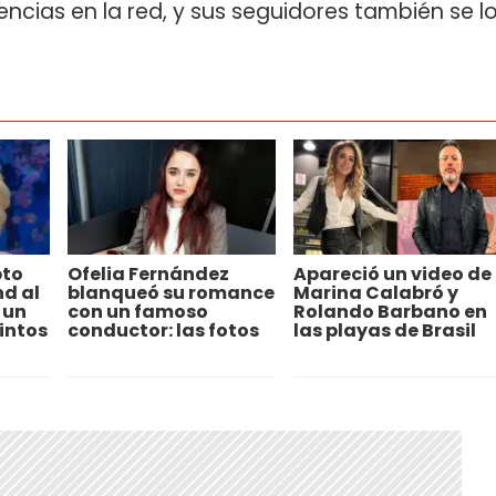
cias en la red, y sus seguidores también se l
pto
Ofelia Fernández
Apareció un video de
d al
blanqueó su romance
Marina Calabró y
 un
con un famoso
Rolando Barbano en
intos
conductor: las fotos
las playas de Brasil