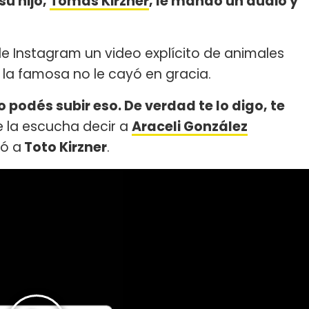
su hijo,
Tomás Kirzner
, le mandó un audio y
de Instagram un video explícito de animales
 la famosa no le cayó en gracia.
 podés subir eso. De verdad te lo digo, te
se la escucha decir a
Araceli González
ió a
Toto Kirzner
.