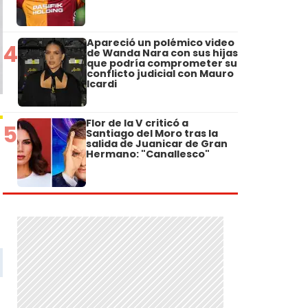
Apareció un polémico video
4
de Wanda Nara con sus hijas
que podría comprometer su
conflicto judicial con Mauro
Icardi
Flor de la V criticó a
5
Santiago del Moro tras la
salida de Juanicar de Gran
Hermano: "Canallesco"