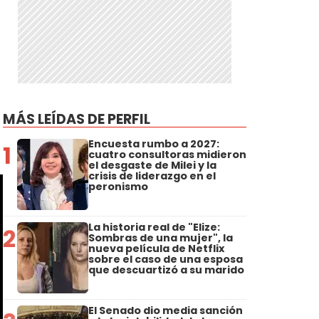
MÁS LEÍDAS DE PERFIL
Encuesta rumbo a 2027:
1
cuatro consultoras midieron
el desgaste de Milei y la
crisis de liderazgo en el
peronismo
La historia real de "Elize:
2
Sombras de una mujer", la
nueva película de Netflix
sobre el caso de una esposa
que descuartizó a su marido
El Senado dio media sanción