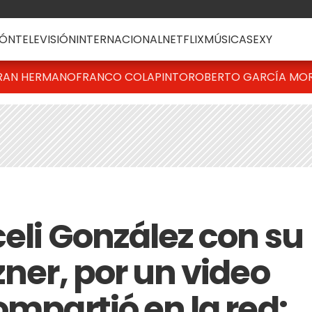
ÓN
TELEVISIÓN
INTERNACIONAL
NETFLIX
MÚSICA
SEXY
RAN HERMANO
FRANCO COLAPINTO
ROBERTO GARCÍA MO
celi González con su
zner, por un video
ompartió en la red: