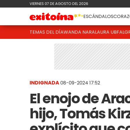
VIERNES 07 DE AGOSTO DEL 2026
ESCÁNDALOS
CORAZ
TEMAS DEL DÍA
WANDA NARA
LAURA UBFAL
G
INDIGNADA
08-09-2024 17:52
El enojo de Ara
hijo, Tomás Kir
explícito que c