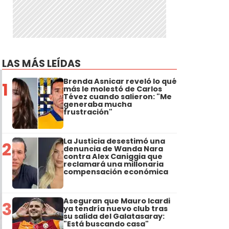
LAS MÁS LEÍDAS
Brenda Asnicar reveló lo qué
1
más le molestó de Carlos
Tévez cuando salieron: "Me
generaba mucha
frustración"
La Justicia desestimó una
2
denuncia de Wanda Nara
contra Alex Caniggia que
reclamará una millonaria
compensación económica
Aseguran que Mauro Icardi
3
ya tendría nuevo club tras
su salida del Galatasaray:
"Está buscando casa"