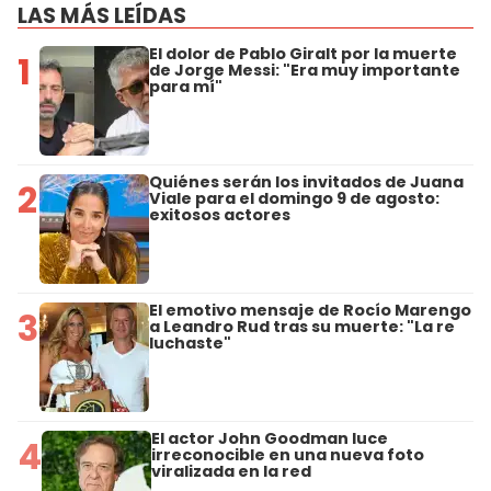
LAS MÁS LEÍDAS
El dolor de Pablo Giralt por la muerte
1
de Jorge Messi: "Era muy importante
para mí"
Quiénes serán los invitados de Juana
2
Viale para el domingo 9 de agosto:
exitosos actores
El emotivo mensaje de Rocío Marengo
3
a Leandro Rud tras su muerte: "La re
luchaste"
El actor John Goodman luce
4
irreconocible en una nueva foto
viralizada en la red