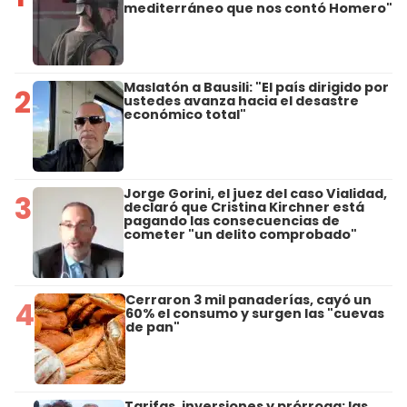
mediterráneo que nos contó Homero"
Maslatón a Bausili: "El país dirigido por
2
ustedes avanza hacia el desastre
económico total"
Jorge Gorini, el juez del caso Vialidad,
3
declaró que Cristina Kirchner está
pagando las consecuencias de
cometer "un delito comprobado"
Cerraron 3 mil panaderías, cayó un
4
60% el consumo y surgen las "cuevas
de pan"
Tarifas, inversiones y prórroga: las