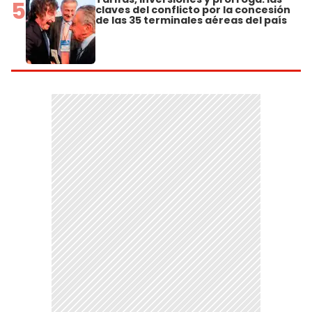
5
claves del conflicto por la concesión
de las 35 terminales aéreas del país