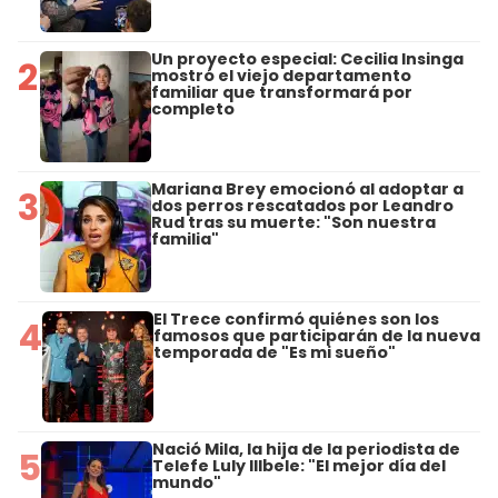
Un proyecto especial: Cecilia Insinga
2
mostró el viejo departamento
familiar que transformará por
completo
Mariana Brey emocionó al adoptar a
3
dos perros rescatados por Leandro
Rud tras su muerte: "Son nuestra
familia"
El Trece confirmó quiénes son los
4
famosos que participarán de la nueva
temporada de "Es mi sueño"
Nació Mila, la hija de la periodista de
5
Telefe Luly Illbele: "El mejor día del
mundo"