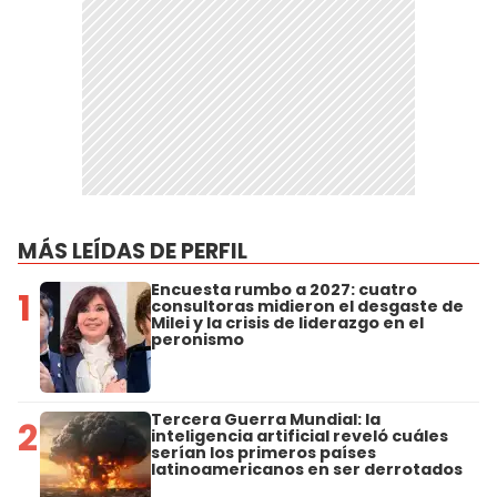
MÁS LEÍDAS DE PERFIL
Encuesta rumbo a 2027: cuatro
1
consultoras midieron el desgaste de
Milei y la crisis de liderazgo en el
peronismo
Tercera Guerra Mundial: la
2
inteligencia artificial reveló cuáles
serían los primeros países
latinoamericanos en ser derrotados