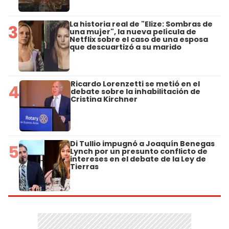
La historia real de "Elize: Sombras de
3
una mujer", la nueva película de
Netflix sobre el caso de una esposa
que descuartizó a su marido
Ricardo Lorenzetti se metió en el
4
debate sobre la inhabilitación de
Cristina Kirchner
Di Tullio impugnó a Joaquín Benegas
5
Lynch por un presunto conflicto de
intereses en el debate de la Ley de
Tierras