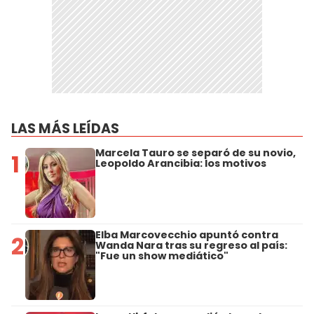
LAS MÁS LEÍDAS
Marcela Tauro se separó de su novio,
1
Leopoldo Arancibia: los motivos
Elba Marcovecchio apuntó contra
2
Wanda Nara tras su regreso al país:
"Fue un show mediático"