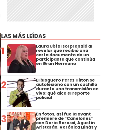
a
LAS MÁS LEÍDAS
Laura Ubfal sorprendió al
1
revelar que recibió una
carta documento de un
participante que continúa
en Gran Hermano
El bloguero Perez Hilton se
2
autolesionó con un cuchillo
durante una transmisión en
vivo: qué dice el reporte
policial
En fotos, así fue la avant
3
premiere de "Canelones"
con Darío Barassi, Agustín
Aristarán, Verónica Llinás y