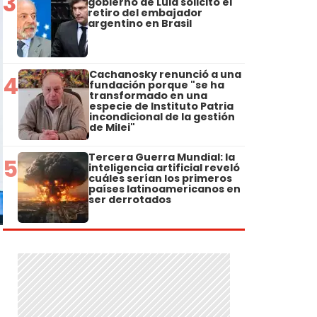
3
gobierno de Lula solicitó el
retiro del embajador
argentino en Brasil
Cachanosky renunció a una
4
fundación porque "se ha
transformado en una
especie de Instituto Patria
incondicional de la gestión
de Milei"
Tercera Guerra Mundial: la
5
inteligencia artificial reveló
cuáles serían los primeros
países latinoamericanos en
ser derrotados