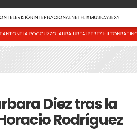
ÓN
TELEVISIÓN
INTERNACIONAL
NETFLIX
MÚSICA
SEXY
T
ANTONELA ROCCUZZO
LAURA UBFAL
PEREZ HILTON
RATIN
bara Diez tras la
Horacio Rodríguez