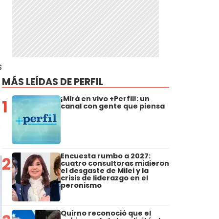
s
MÁS LEÍDAS DE PERFIL
¡Mirá en vivo +Perfil!: un
1
canal con gente que piensa
,
Encuesta rumbo a 2027:
2
cuatro consultoras midieron
el desgaste de Milei y la
crisis de liderazgo en el
peronismo
Quirno reconoció que el