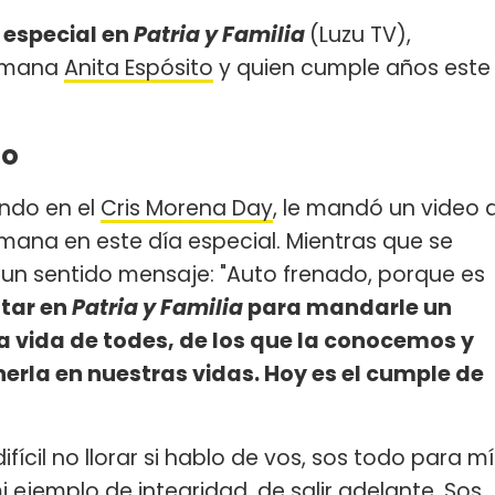
 especial en
Patria y Familia
(Luzu TV),
ermana
Anita Espósito
y quien cumple años este
to
ndo en el
Cris Morena Day
, le mandó un video 
mana en este día especial. Mientras que se
 un sentido mensaje: "Auto frenado, porque es
ltar en
Patria y Familia
para mandarle un
la vida de todes, de los que la conocemos y
rla en nuestras vidas. Hoy es el cumple de
ícil no llorar si hablo de vos, sos todo para mí
 ejemplo de integridad, de salir adelante. Sos