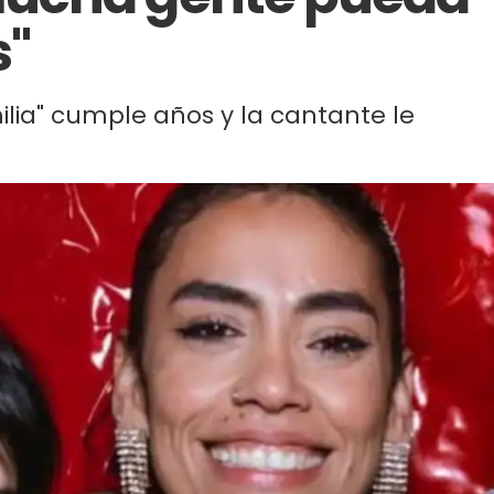
s"
ilia" cumple años y la cantante le