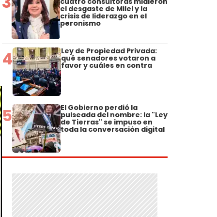
3
cuatro consultoras midieron
el desgaste de Milei y la
crisis de liderazgo en el
peronismo
Ley de Propiedad Privada:
4
qué senadores votaron a
favor y cuáles en contra
El Gobierno perdió la
5
pulseada del nombre: la "Ley
de Tierras" se impuso en
toda la conversación digital