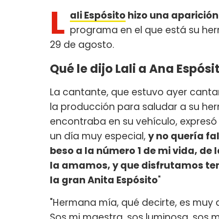
L
ali Espósito
hizo una aparición
programa en el que está su h
29 de agosto.
Qué le dijo Lali a Ana Espósi
La cantante, que estuvo ayer canta
la producción para saludar a su her
encontraba en su vehículo, expresó
un día muy especial,
y no quería fa
beso a la número 1 de mi vida, de 
la amamos, y que disfrutamos tene
la gran Anita Espósito
"
"Hermana mía, qué decirte, es muy dif
Sos mi maestra, sos luminosa, sos mi