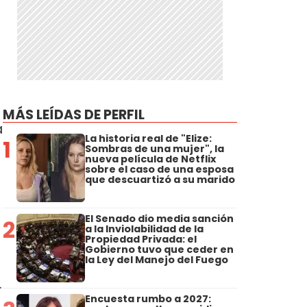
MÁS LEÍDAS DE PERFIL
a
La historia real de "Elize:
1
Sombras de una mujer", la
nueva película de Netflix
sobre el caso de una esposa
que descuartizó a su marido
El Senado dio media sanción
2
a la Inviolabilidad de la
Propiedad Privada: el
Gobierno tuvo que ceder en
la Ley del Manejo del Fuego
.
Encuesta rumbo a 2027: