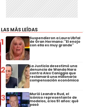
LAS MÁS LEÍDAS
Suspendieron a Laura Ubfal
1
de Gran Hermano: "El enojo
con ella es muy grande"
La Justicia desestimó una
2
denuncia de Wanda Nara
contra Alex Caniggia que
reclamará una millonaria
compensación económica
Murió Leandro Rud, el
3
icónico representante de
modelos, a los 51 años: qué
pasó