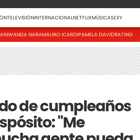
ÓN
TELEVISIÓN
INTERNACIONAL
NETFLIX
MÚSICA
SEXY
IANI
WANDA NARA
MAURO ICARDI
PAMELA DAVID
RATING
udo de cumpleaños
Espósito: "Me
ucha gente pueda