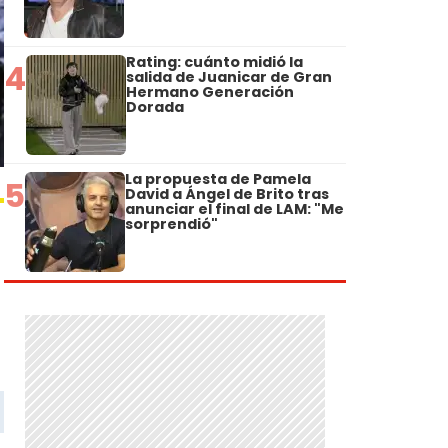
Rating: cuánto midió la
4
salida de Juanicar de Gran
Hermano Generación
Dorada
La propuesta de Pamela
5
David a Ángel de Brito tras
anunciar el final de LAM: "Me
sorprendió"