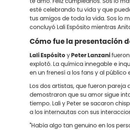
te amo. Feliz cumpleaños. Sos lo m
esté celebrando tu vida y que pue
tus amigos de toda la vida. Sos lo m
concluyó Lali Espósito mientras Ani
Cómo fue la presentación de
Lali Espósito
y
Peter Lanzani
fueron
explotó. La química innegable e inq
en un frenesí a los fans y al público 
Los dos artistas, que fueron parej
demostraron que su amor sigue inta
tiempo. Lali y Peter se sacaron chis
a los internautas con sus interaccio
"Había algo tan genuino en los pers