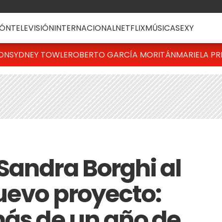
ÓN
TELEVISIÓN
INTERNACIONAL
NETFLIX
MÚSICA
SEXY
TON
SYDNEY TOWLE
ROBERTO GARCÍA MORITÁN
MARIELA PR
Sandra Borghi al
uevo proyecto:
más de un año de