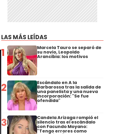
LAS MÁS LEÍDAS
Marcela Tauro se separó de
1
su novio, Leopoldo
Arancibia: los motivos
Escándalo en A la
2
Barbarossa tras la salida de
una panelista y una nueva
incorporación: "Se fue
ofendida"
Candela Arizaga rompió el
3
silencio tras el escándalo
con Facundo Moyano:
"Tengo errores como