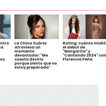
entro
La China Suárez
Rating: cuánto midió
ta
atraviesa un
el debut de
momento
"Margarita" y
devastador: "Me
"Cantando 2024" co
tos
cuesta decirlo
Florencia Peña
porque siento que no
estoy preparada"