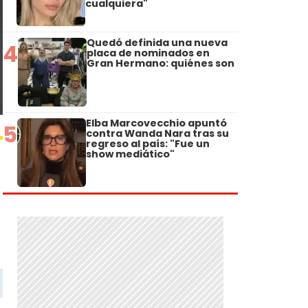
cualquiera"
Quedó definida una nueva
4
placa de nominados en
Gran Hermano: quiénes son
Elba Marcovecchio apuntó
5
contra Wanda Nara tras su
regreso al país: "Fue un
show mediático"