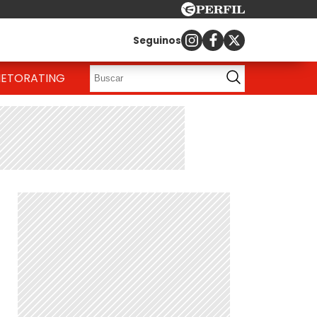
Seguinos
IETO
RATING