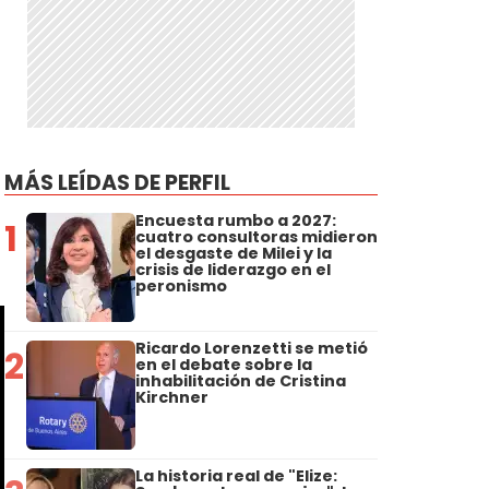
MÁS LEÍDAS DE PERFIL
Encuesta rumbo a 2027:
1
cuatro consultoras midieron
el desgaste de Milei y la
crisis de liderazgo en el
peronismo
Ricardo Lorenzetti se metió
2
en el debate sobre la
inhabilitación de Cristina
Kirchner
La historia real de "Elize: