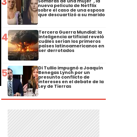
3
Sombras de una mujer", la
nueva película de Netflix
sobre el caso de una esposa
que descuartizó a su marido
Tercera Guerra Mundial: la
4
inteligencia artificial reveló
cuáles serían los primeros
países latinoamericanos en
ser derrotados
Di Tullio impugnó a Joaquín
5
Benegas Lynch por un
presunto conflicto de
intereses en el debate de la
Ley de Tierras