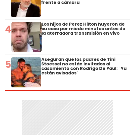
frente a cámara
Los hijos de Perez Hilton huyeron de
4
su casa por miedo minutos antes de
la aterradora transmisión en vivo
Aseguran que los padres de Tini
5
Stoessel no están invitados al
casamiento con Rodrigo De Paul: "Ya
están avisados"