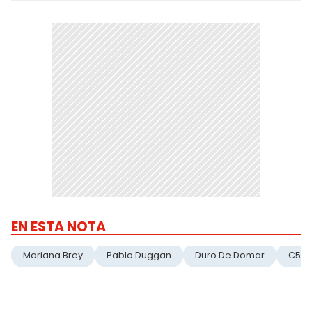
EN ESTA NOTA
Mariana Brey
Pablo Duggan
Duro De Domar
C5N