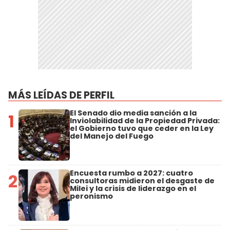
MÁS LEÍDAS DE PERFIL
El Senado dio media sanción a la
1
Inviolabilidad de la Propiedad Privada:
el Gobierno tuvo que ceder en la Ley
del Manejo del Fuego
Encuesta rumbo a 2027: cuatro
2
consultoras midieron el desgaste de
Milei y la crisis de liderazgo en el
peronismo