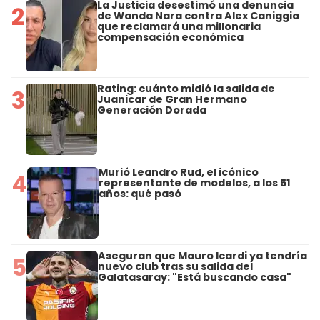
La Justicia desestimó una denuncia
2
de Wanda Nara contra Alex Caniggia
que reclamará una millonaria
compensación económica
Rating: cuánto midió la salida de
3
Juanicar de Gran Hermano
Generación Dorada
Murió Leandro Rud, el icónico
4
representante de modelos, a los 51
años: qué pasó
Aseguran que Mauro Icardi ya tendría
5
nuevo club tras su salida del
Galatasaray: "Está buscando casa"