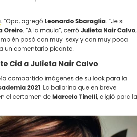
a
. “Opa, agregó
Leonardo Sbaraglia
. “Je si
a Oreiro
. “A la maula”, cerró
Julieta Nair Calvo
,
e también posó con muy sexy y con muy poca
era un comentario picante.
e Cid a Julieta Nair Calvo
abía compartido imágenes de su look para la
cademia 2021
. La bailarina que en breve
en el certamen de
Marcelo Tinelli
, eligió para l