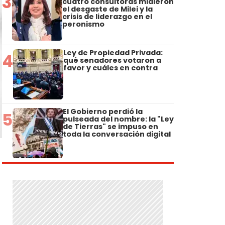
3
cuatro consultoras midieron
el desgaste de Milei y la
crisis de liderazgo en el
peronismo
Ley de Propiedad Privada:
4
qué senadores votaron a
favor y cuáles en contra
El Gobierno perdió la
5
pulseada del nombre: la "Ley
de Tierras" se impuso en
toda la conversación digital