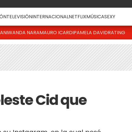
ÓN
TELEVISIÓN
INTERNACIONAL
NETFLIX
MÚSICA
SEXY
IANI
WANDA NARA
MAURO ICARDI
PAMELA DAVID
RATING
eleste Cid que