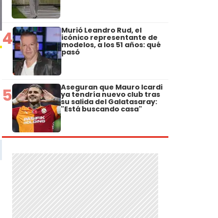
Murió Leandro Rud, el
4
icónico representante de
modelos, a los 51 años: qué
pasó
Aseguran que Mauro Icardi
5
ya tendría nuevo club tras
su salida del Galatasaray:
"Está buscando casa"