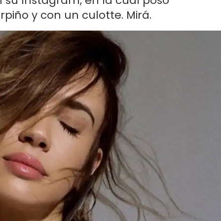
n su Instagram, en la cual posó
piño y con un culotte. Mirá.