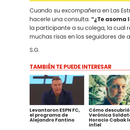
Cuando su excompañera en Las Estrel
hacerle una consulta.
“¿Te asoma l
la participante a su colega, la cual
muchas risas en los seguidores de a
S.G.
TAMBIÉN TE PUEDE INTERESAR
Levantaron ESPN FC,
Cómo descubrió
el programa de
Verónica Soldat
Alejandro Fantino
Horacio Cabak l
infiel