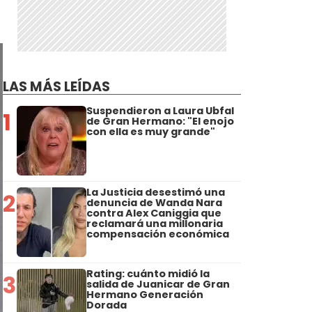
LAS MÁS LEÍDAS
Suspendieron a Laura Ubfal
1
de Gran Hermano: "El enojo
con ella es muy grande"
La Justicia desestimó una
2
denuncia de Wanda Nara
contra Alex Caniggia que
reclamará una millonaria
compensación económica
Rating: cuánto midió la
3
salida de Juanicar de Gran
Hermano Generación
Dorada