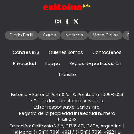
Diario Perfil
Caras
Noticias
Marie Claire
Fo
Canales RSS
Quienes Somos
Contáctenos
Privacidad
Equipo
Reglas de participación
Tránsito
Exitoina - Editorial Perfil S.A.
| © Perfil.com 2006-2026
- Todos los derechos reservados.
Editor responsable: Carlos Piro.
Registro de la propiedad intelectual número
5346433
Dirección:
California 2715
,
C1289ABI
,
CABA, Argentina
|
Teléfono:
(+5411) 7091-4921
/
(+5411) 7091-4922
| E-