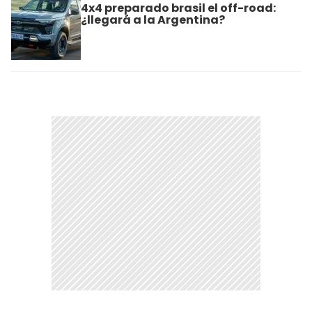
4x4 preparado brasil el off-road:
¿llegará a la Argentina?