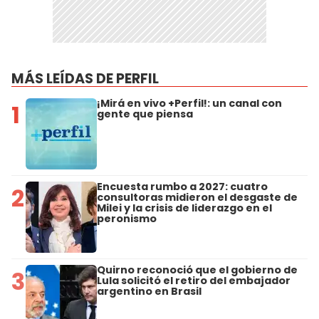
MÁS LEÍDAS DE PERFIL
¡Mirá en vivo +Perfil!: un canal con
1
gente que piensa
Encuesta rumbo a 2027: cuatro
2
consultoras midieron el desgaste de
Milei y la crisis de liderazgo en el
peronismo
Quirno reconoció que el gobierno de
3
Lula solicitó el retiro del embajador
argentino en Brasil