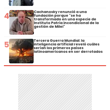
Cachanosky renunció a una
4
fundación porque "se ha
transformado en una especie de
Instituto Patria incondicional de la
gestión de Milei"
Tercera Guerra Mundial: la
5
inteligencia artificial reveló cuáles
serían los primeros países
latinoamericanos en ser derrotados