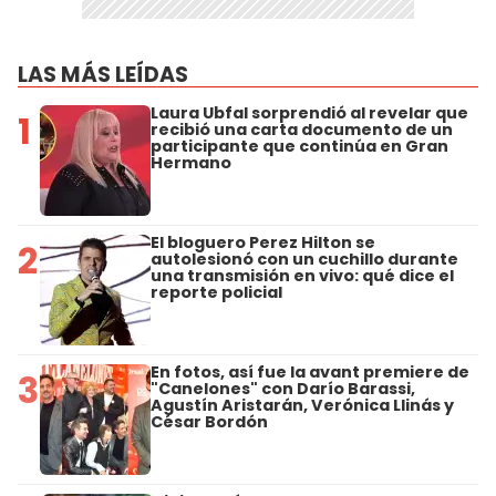
LAS MÁS LEÍDAS
Laura Ubfal sorprendió al revelar que
1
recibió una carta documento de un
participante que continúa en Gran
Hermano
El bloguero Perez Hilton se
2
autolesionó con un cuchillo durante
una transmisión en vivo: qué dice el
reporte policial
En fotos, así fue la avant premiere de
3
"Canelones" con Darío Barassi,
Agustín Aristarán, Verónica Llinás y
César Bordón