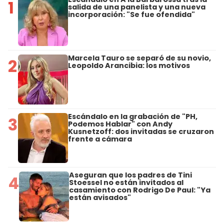
1
salida de una panelista y una nueva
incorporación: "Se fue ofendida"
Marcela Tauro se separó de su novio,
2
Leopoldo Arancibia: los motivos
Escándalo en la grabación de "PH,
3
Podemos Hablar" con Andy
Kusnetzoff: dos invitadas se cruzaron
frente a cámara
Aseguran que los padres de Tini
4
Stoessel no están invitados al
casamiento con Rodrigo De Paul: "Ya
están avisados"