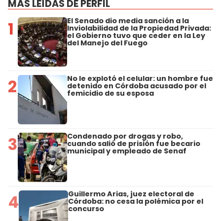
MÁS LEÍDAS DE PERFIL
El Senado dio media sanción a la
1
Inviolabilidad de la Propiedad Privada:
el Gobierno tuvo que ceder en la Ley
del Manejo del Fuego
No le explotó el celular: un hombre fue
2
detenido en Córdoba acusado por el
femicidio de su esposa
Condenado por drogas y robo,
3
cuando salió de prisión fue becario
municipal y empleado de Senaf
Guillermo Arias, juez electoral de
4
Córdoba: no cesa la polémica por el
concurso