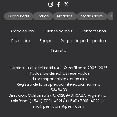
Diario Perfil
Caras
Noticias
Marie Claire
Fo
Canales RSS
Quienes Somos
Contáctenos
Privacidad
Equipo
Reglas de participación
Tránsito
Exitoina - Editorial Perfil S.A.
| © Perfil.com 2006-2026
- Todos los derechos reservados.
Editor responsable: Carlos Piro.
Registro de la propiedad intelectual número
5346433
Dirección:
California 2715
,
C1289ABI
,
CABA, Argentina
|
Teléfono:
(+5411) 7091-4921
/
(+5411) 7091-4922
| E-
mail:
perfilcom@perfil.com