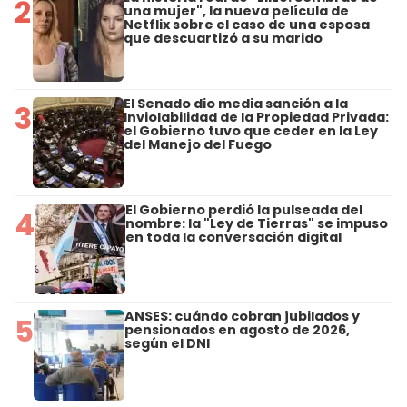
2
una mujer", la nueva película de
Netflix sobre el caso de una esposa
que descuartizó a su marido
El Senado dio media sanción a la
3
Inviolabilidad de la Propiedad Privada:
el Gobierno tuvo que ceder en la Ley
del Manejo del Fuego
El Gobierno perdió la pulseada del
4
nombre: la "Ley de Tierras" se impuso
en toda la conversación digital
ANSES: cuándo cobran jubilados y
5
pensionados en agosto de 2026,
según el DNI