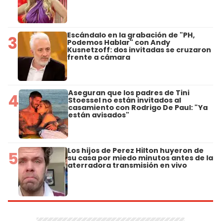
Escándalo en la grabación de "PH,
3
Podemos Hablar" con Andy
Kusnetzoff: dos invitadas se cruzaron
frente a cámara
Aseguran que los padres de Tini
4
Stoessel no están invitados al
casamiento con Rodrigo De Paul: "Ya
están avisados"
Los hijos de Perez Hilton huyeron de
5
su casa por miedo minutos antes de la
aterradora transmisión en vivo