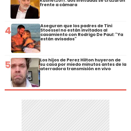
Kusnetzoff: dos invitadas se cruzaron
frente a cámara
Aseguran que los padres de Tini
4
Stoessel no están invitados al
casamiento con Rodrigo De Paul: "Ya
están avisados"
Los hijos de Perez Hilton huyeron de
5
su casa por miedo minutos antes de la
aterradora transmisión en vivo