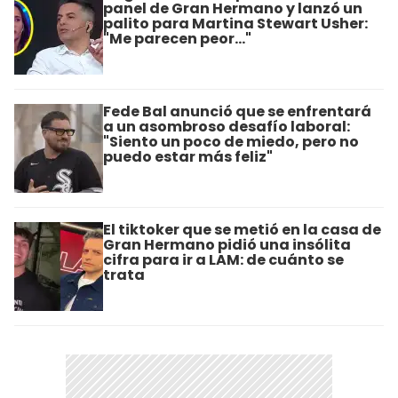
panel de Gran Hermano y lanzó un
palito para Martina Stewart Usher:
"Me parecen peor..."
Fede Bal anunció que se enfrentará
a un asombroso desafío laboral:
"Siento un poco de miedo, pero no
puedo estar más feliz"
El tiktoker que se metió en la casa de
Gran Hermano pidió una insólita
cifra para ir a LAM: de cuánto se
trata