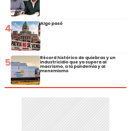
Algo pasó
4
Récord histórico de quiebras y un
5
industricidio que ya supera al
macrismo, a la pandemia y al
menemismo