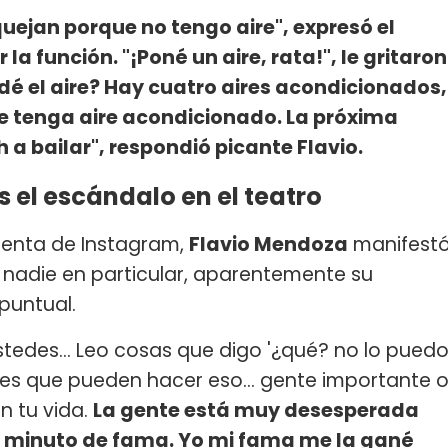
uejan porque no tengo aire", expresó el
r la función. "¡Poné un aire, rata!", le gritaron
ndé el aire? Hay cuatro aires acondicionados,
e tenga aire acondicionado. La próxima
 a bailar", respondió picante Flavio.
s el escándalo en el teatro
uenta de Instagram,
Flavio Mendoza
manifest
 nadie en particular, aparentemente su
puntual.
edes... Leo cosas que digo '¿qué? no lo pued
ees que pueden hacer eso... gente importante 
n tu vida.
La gente está muy desesperada
n minuto de fama. Yo mi fama me la gané