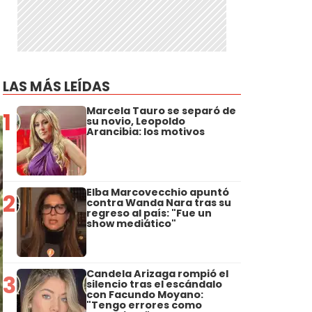
LAS MÁS LEÍDAS
Marcela Tauro se separó de
1
su novio, Leopoldo
Arancibia: los motivos
Elba Marcovecchio apuntó
2
contra Wanda Nara tras su
regreso al país: "Fue un
show mediático"
Candela Arizaga rompió el
3
silencio tras el escándalo
con Facundo Moyano:
"Tengo errores como