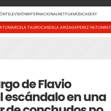
ÓN
TELEVISIÓN
INTERNACIONAL
NETFLIX
MÚSICA
SEXY
BATO
MARCELA TAURO
CANDELA ARIZAGA
PEREZ HILTON
RAT
argo de Flavio
l escándalo en una
ar de conchudos no