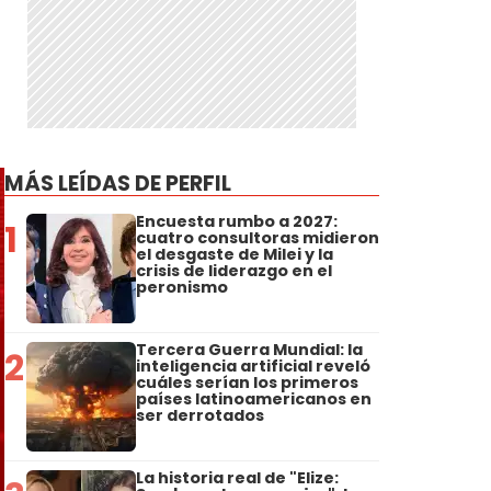
MÁS LEÍDAS DE PERFIL
Encuesta rumbo a 2027:
1
cuatro consultoras midieron
el desgaste de Milei y la
crisis de liderazgo en el
peronismo
Tercera Guerra Mundial: la
2
inteligencia artificial reveló
cuáles serían los primeros
países latinoamericanos en
ser derrotados
La historia real de "Elize: