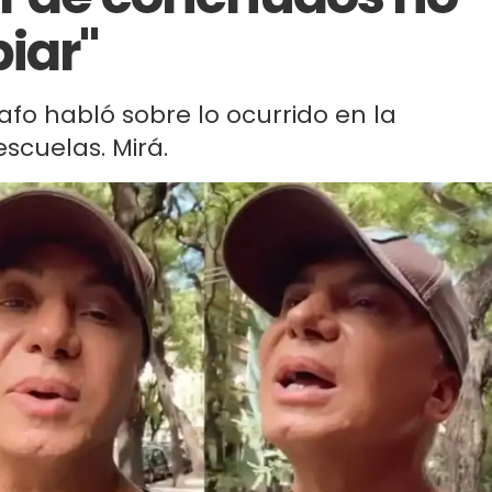
iar"
afo habló sobre lo ocurrido en la
scuelas. Mirá.