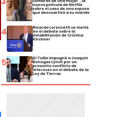
3
Sombras de una mujer", la
nueva película de Netflix
sobre el caso de una esposa
que descuartizó a su marido
Ricardo Lorenzetti se metió
4
en el debate sobre la
inhabilitación de Cristina
Kirchner
Di Tullio impugnó a Joaquín
5
Benegas Lynch por un
presunto conflicto de
intereses en el debate de la
Ley de Tierras