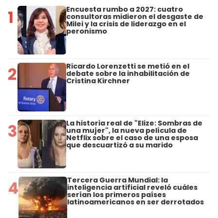
Encuesta rumbo a 2027: cuatro
1
consultoras midieron el desgaste de
Milei y la crisis de liderazgo en el
peronismo
Ricardo Lorenzetti se metió en el
2
debate sobre la inhabilitación de
Cristina Kirchner
La historia real de "Elize: Sombras de
3
una mujer", la nueva película de
Netflix sobre el caso de una esposa
que descuartizó a su marido
Tercera Guerra Mundial: la
4
inteligencia artificial reveló cuáles
serían los primeros países
latinoamericanos en ser derrotados