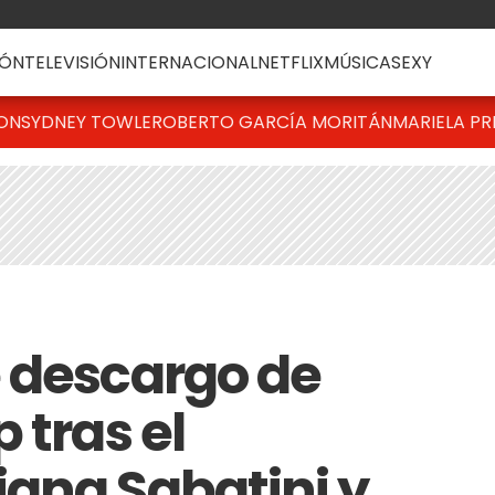
ÓN
TELEVISIÓN
INTERNACIONAL
NETFLIX
MÚSICA
SEXY
TON
SYDNEY TOWLE
ROBERTO GARCÍA MORITÁN
MARIELA PR
 descargo de
 tras el
ana Sabatini y