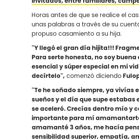
invitados, entre familiares, cam
Horas antes de que se realice el ca
unas palabras a través de su cuent
propuso casamiento a su hija.
"Y llegó el gran día hijita!!! Fragm
Para serte honesta, no soy buena e
esencial y súper especial en mi v
decírtelo",
comenzó diciendo
Fulop
"Te he soñado siempre, ya vivías e
sueños y el día que supe estabas
se aceleró. Crecías dentro mío y 
importante para mí amamantarte, p
amamanté 3 años, me hacía pensa
sensibilidad superior, empatía, a