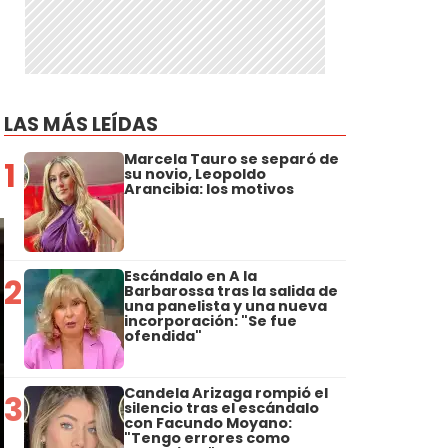
LAS MÁS LEÍDAS
Marcela Tauro se separó de
1
su novio, Leopoldo
Arancibia: los motivos
Escándalo en A la
2
Barbarossa tras la salida de
una panelista y una nueva
incorporación: "Se fue
ofendida"
Candela Arizaga rompió el
3
silencio tras el escándalo
con Facundo Moyano:
"Tengo errores como