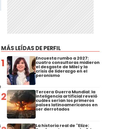
MÁS LEÍDAS DE PERFIL
Encuesta rumbo a 2027:
1
cuatro consultoras midieron
el desgaste de Milei y la
crisis de liderazgo en el
peronismo
o
Tercera Guerra Mundial: la
2
inteligencia artificial reveló
cuáles serían los primeros
países latinoamericanos en
,
ser derrotados
s
La historia real de "Elize: