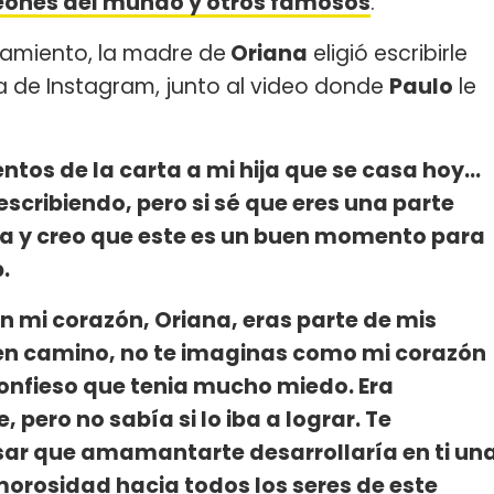
peones del mundo y otros famosos
.
samiento, la madre de
Oriana
eligió escribirle
a de Instagram, junto al video donde
Paulo
le
entos de la carta a mi hija que se casa hoy...
scribiendo, pero si sé que eres una parte
ida y creo que este es un buen momento para
.
n mi corazón, Oriana, eras parte de mis
 en camino, no te imaginas como mi corazón
confieso que tenia mucho miedo. Era
ero no sabía si lo iba a lograr. Te
r que amamantarte desarrollaría en ti un
morosidad hacia todos los seres de este