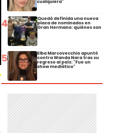
cualquiera"
Quedó definida una nueva
4
placa de nominados en
Gran Hermano: quiénes son
Elba Marcovecchio apuntó
5
contra Wanda Nara tras su
regreso al país: "Fue un
show mediático"