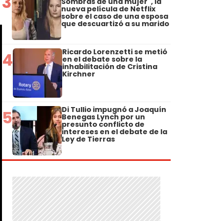
3
Sombras de una mujer", la
nueva película de Netflix
sobre el caso de una esposa
que descuartizó a su marido
Ricardo Lorenzetti se metió
4
en el debate sobre la
inhabilitación de Cristina
Kirchner
Di Tullio impugnó a Joaquín
5
Benegas Lynch por un
presunto conflicto de
intereses en el debate de la
Ley de Tierras