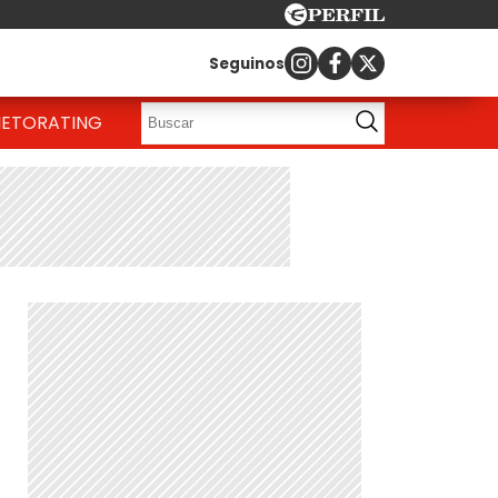
Seguinos
IETO
RATING