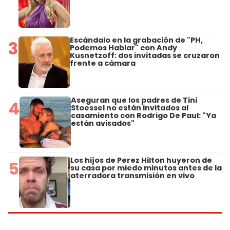
Escándalo en la grabación de "PH,
3
Podemos Hablar" con Andy
Kusnetzoff: dos invitadas se cruzaron
frente a cámara
Aseguran que los padres de Tini
4
Stoessel no están invitados al
casamiento con Rodrigo De Paul: "Ya
están avisados"
Los hijos de Perez Hilton huyeron de
5
su casa por miedo minutos antes de la
aterradora transmisión en vivo