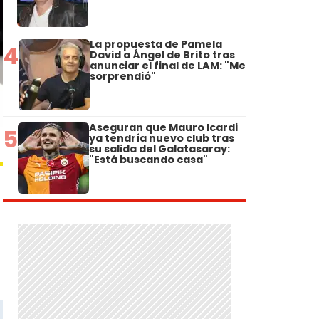
La propuesta de Pamela
4
David a Ángel de Brito tras
anunciar el final de LAM: "Me
sorprendió"
Aseguran que Mauro Icardi
5
ya tendría nuevo club tras
su salida del Galatasaray:
"Está buscando casa"