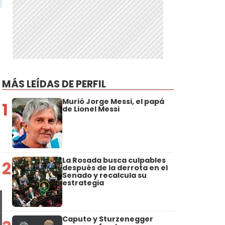
MÁS LEÍDAS DE PERFIL
Murió Jorge Messi, el papá
1
de Lionel Messi
La Rosada busca culpables
2
después de la derrota en el
Senado y recalcula su
estrategia
Caputo y Sturzenegger