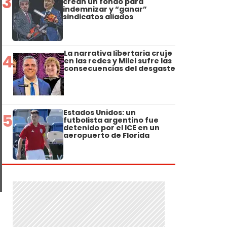
3
crean un fondo para
indemnizar y “ganar”
sindicatos aliados
La narrativa libertaria cruje
4
en las redes y Milei sufre las
consecuencias del desgaste
Estados Unidos: un
5
futbolista argentino fue
detenido por el ICE en un
aeropuerto de Florida