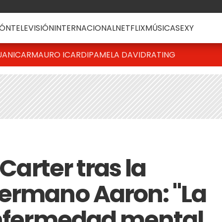
ÓN
TELEVISIÓN
INTERNACIONAL
NETFLIX
MÚSICA
SEXY
UANICAR
MAURO ICARDI
PAMELA DAVID
RATING
 Carter tras la
ermano Aaron: "La
enfermedad mental