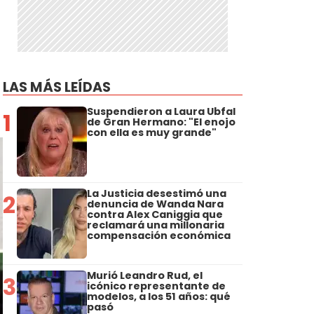
LAS MÁS LEÍDAS
Suspendieron a Laura Ubfal
1
de Gran Hermano: "El enojo
con ella es muy grande"
La Justicia desestimó una
2
denuncia de Wanda Nara
contra Alex Caniggia que
reclamará una millonaria
compensación económica
Murió Leandro Rud, el
3
icónico representante de
modelos, a los 51 años: qué
pasó