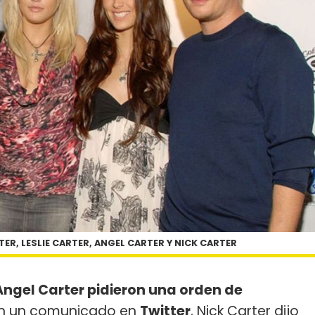
ER, LESLIE CARTER, ANGEL CARTER Y NICK CARTER
Angel Carter pidieron una orden de
n un comunicado en
Twitter
, Nick Carter dijo