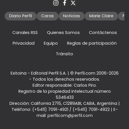
Diario Perfil
Caras
Noticias
Marie Claire
Fo
Canales RSS
Quienes Somos
Contáctenos
Privacidad
Equipo
Reglas de participación
Tránsito
Exitoina - Editorial Perfil S.A.
| © Perfil.com 2006-2026
- Todos los derechos reservados.
Editor responsable: Carlos Piro.
Registro de la propiedad intelectual número
5346433
Dirección:
California 2715
,
C1289ABI
,
CABA, Argentina
|
Teléfono:
(+5411) 7091-4921
/
(+5411) 7091-4922
| E-
mail:
perfilcom@perfil.com