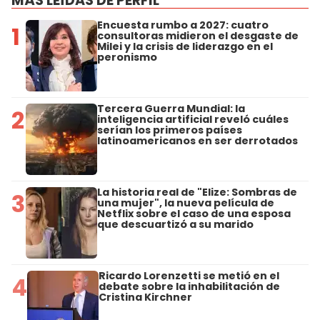
MÁS LEÍDAS DE PERFIL
Encuesta rumbo a 2027: cuatro
1
consultoras midieron el desgaste de
Milei y la crisis de liderazgo en el
peronismo
Tercera Guerra Mundial: la
2
inteligencia artificial reveló cuáles
serían los primeros países
latinoamericanos en ser derrotados
La historia real de "Elize: Sombras de
3
una mujer", la nueva película de
Netflix sobre el caso de una esposa
que descuartizó a su marido
Ricardo Lorenzetti se metió en el
4
debate sobre la inhabilitación de
Cristina Kirchner