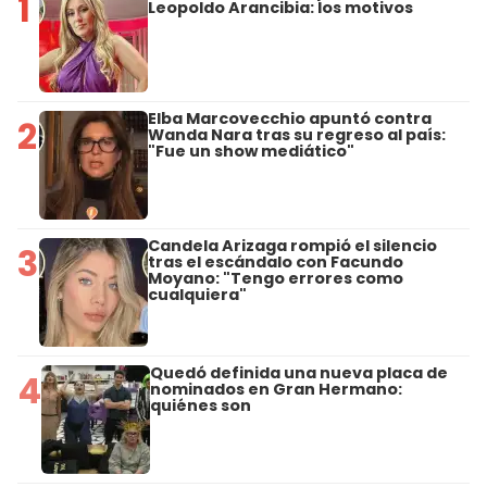
1
Leopoldo Arancibia: los motivos
Elba Marcovecchio apuntó contra
2
Wanda Nara tras su regreso al país:
"Fue un show mediático"
Candela Arizaga rompió el silencio
3
tras el escándalo con Facundo
Moyano: "Tengo errores como
cualquiera"
Quedó definida una nueva placa de
4
nominados en Gran Hermano:
quiénes son