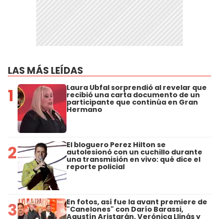
LAS MÁS LEÍDAS
Laura Ubfal sorprendió al revelar que
1
recibió una carta documento de un
participante que continúa en Gran
Hermano
El bloguero Perez Hilton se
2
autolesionó con un cuchillo durante
una transmisión en vivo: qué dice el
reporte policial
En fotos, así fue la avant premiere de
3
"Canelones" con Darío Barassi,
Agustín Aristarán, Verónica Llinás y