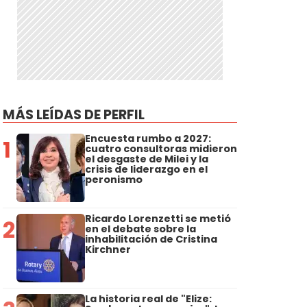
MÁS LEÍDAS DE PERFIL
Encuesta rumbo a 2027:
1
cuatro consultoras midieron
el desgaste de Milei y la
crisis de liderazgo en el
peronismo
Ricardo Lorenzetti se metió
2
en el debate sobre la
inhabilitación de Cristina
Kirchner
La historia real de "Elize: