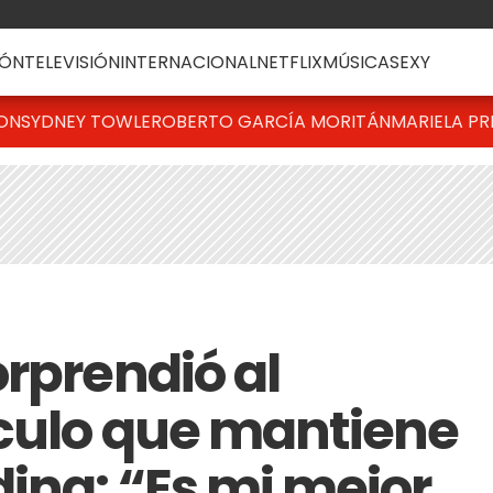
ÓN
TELEVISIÓN
INTERNACIONAL
NETFLIX
MÚSICA
SEXY
TON
SYDNEY TOWLE
ROBERTO GARCÍA MORITÁN
MARIELA PR
orprendió al
nculo que mantiene
ina: “Es mi mejor