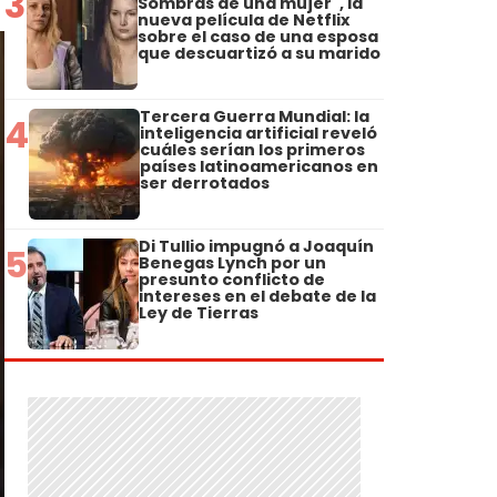
3
Sombras de una mujer", la
nueva película de Netflix
sobre el caso de una esposa
que descuartizó a su marido
Tercera Guerra Mundial: la
4
inteligencia artificial reveló
cuáles serían los primeros
países latinoamericanos en
ser derrotados
Di Tullio impugnó a Joaquín
5
Benegas Lynch por un
presunto conflicto de
intereses en el debate de la
Ley de Tierras