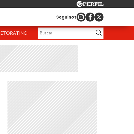
Seguinos
IETO
RATING