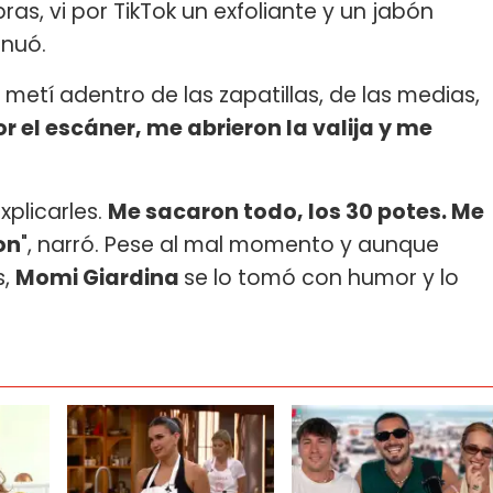
s, vi por TikTok un exfoliante y un jabón
inuó.
s metí adentro de las zapatillas, de las medias,
 el escáner, me abrieron la valija y me
xplicarles.
Me sacaron todo, los 30 potes. Me
on
", narró. Pese al mal momento y aunque
s,
Momi Giardina
se lo tomó con humor y lo