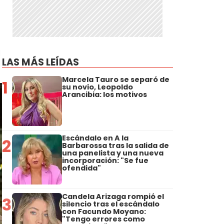
a
LAS MÁS LEÍDAS
Marcela Tauro se separó de
1
su novio, Leopoldo
Arancibia: los motivos
Escándalo en A la
2
Barbarossa tras la salida de
una panelista y una nueva
incorporación: "Se fue
ofendida"
Candela Arizaga rompió el
3
silencio tras el escándalo
con Facundo Moyano:
"Tengo errores como