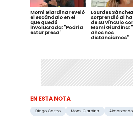
Momi Giardina reveló
Lourdes Sánche
el escándalo en el
sorprendió al ha
que quedó
de su vínculo co
involucrada: "Podría
Momi Giardina: 
estar presa"
años nos
distanciamos"
EN ESTA NOTA
Diego Castro
Momi Giardina
Almorzando