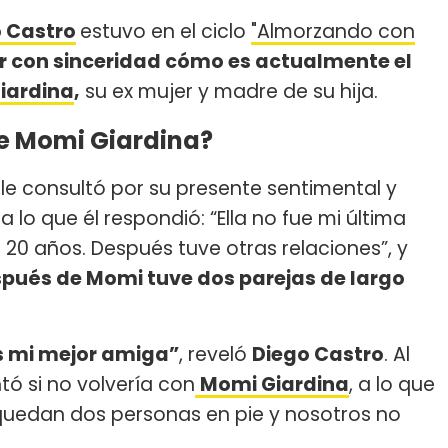
 Castro
estuvo en el ciclo
"Almorzando con
ar con sinceridad cómo es actualmente el
iardina
,
su ex mujer y madre de su hija.
re Momi Giardina?
e consultó por su presente sentimental y
a lo que él respondió: “Ella no fue mi última
0 años. Después tuve otras relaciones”, y
spués de Momi tuve dos parejas de largo
 mi mejor amiga”
, reveló
Diego Castro
. Al
tó si no volvería con
Momi Giardina
, a lo que
 quedan dos personas en pie y nosotros no