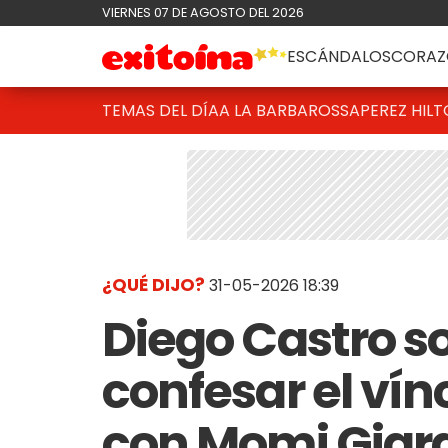
VIERNES 07 DE AGOSTO DEL 2026
ESCÁNDALOS
CORAZ
TEMAS DEL DÍA
A LA BARBAROSSA
PEREZ HIL
¿QUÉ DIJO?
31-05-2026 18:39
Diego Castro s
confesar el ví
con Momi Giard