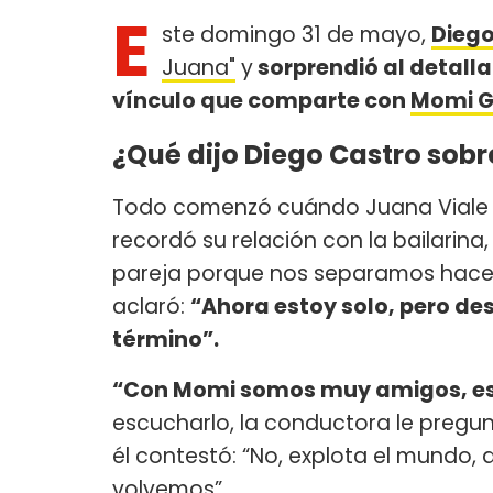
E
ste domingo 31 de mayo,
Diego
Juana"
y
sorprendió al detall
vínculo que comparte con
Momi G
¿Qué dijo Diego Castro sob
Todo comenzó cuándo Juana Viale l
recordó su relación con la bailarina, 
pareja porque nos separamos hace 2
aclaró:
“Ahora estoy solo, pero de
término”.
“Con Momi somos muy amigos, es
escucharlo, la conductora le pregun
él contestó: “No, explota el mundo,
volvemos”.