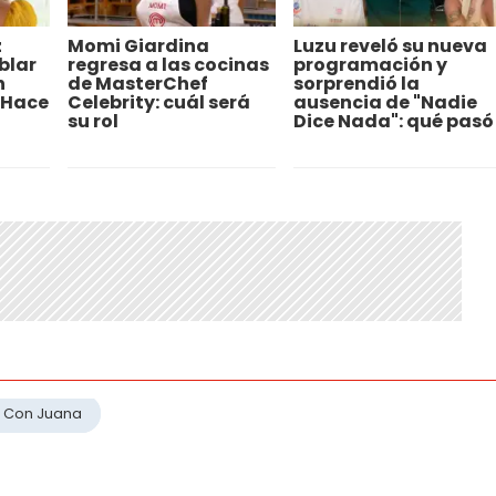
z
Momi Giardina
Luzu reveló su nueva
blar
regresa a las cocinas
programación y
n
de MasterChef
sorprendió la
"Hace
Celebrity: cuál será
ausencia de "Nadie
su rol
Dice Nada": qué pasó
 Con Juana