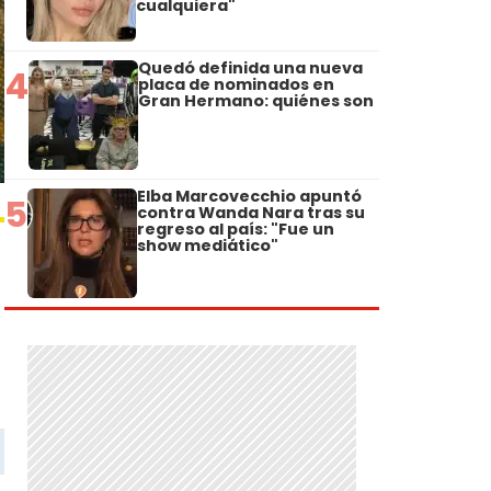
cualquiera"
Quedó definida una nueva
4
placa de nominados en
Gran Hermano: quiénes son
Elba Marcovecchio apuntó
5
contra Wanda Nara tras su
regreso al país: "Fue un
show mediático"