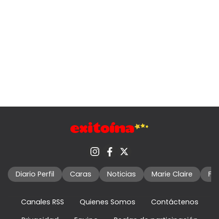
Diario Perfil
Caras
Noticias
Marie Claire
Fo
Canales RSS
Quienes Somos
Contáctenos