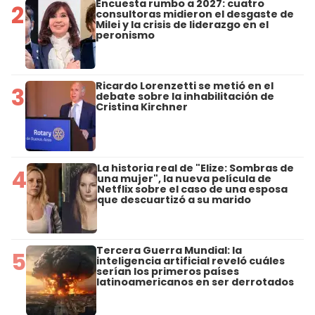
Encuesta rumbo a 2027: cuatro
2
consultoras midieron el desgaste de
Milei y la crisis de liderazgo en el
peronismo
Ricardo Lorenzetti se metió en el
3
debate sobre la inhabilitación de
Cristina Kirchner
La historia real de "Elize: Sombras de
4
una mujer", la nueva película de
Netflix sobre el caso de una esposa
que descuartizó a su marido
Tercera Guerra Mundial: la
5
inteligencia artificial reveló cuáles
serían los primeros países
latinoamericanos en ser derrotados