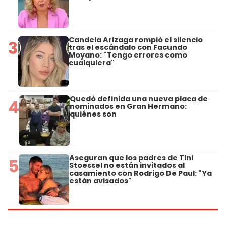
Candela Arizaga rompió el silencio
3
tras el escándalo con Facundo
Moyano: "Tengo errores como
cualquiera"
Quedó definida una nueva placa de
4
nominados en Gran Hermano:
quiénes son
Aseguran que los padres de Tini
5
Stoessel no están invitados al
casamiento con Rodrigo De Paul: "Ya
están avisados"