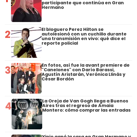
participante que continúa en Gran
Hermano
El bloguero Perez Hilton se
2
autolesionó con un cuchillo durante
una transmisión en vivo: qué dice el
reporte policial
En fotos, así fue la avant premiere de
3
"Canelones" con Darío Barassi,
Agustín Aristarán, Verónica Llinás y
César Bordón
La Oreja de Van Gogh llega a Buenos
4
Aires tras el regreso de Amaia
Montero: cómo comprar las entradas
Yipio ganó la casa en Gran Hermano y