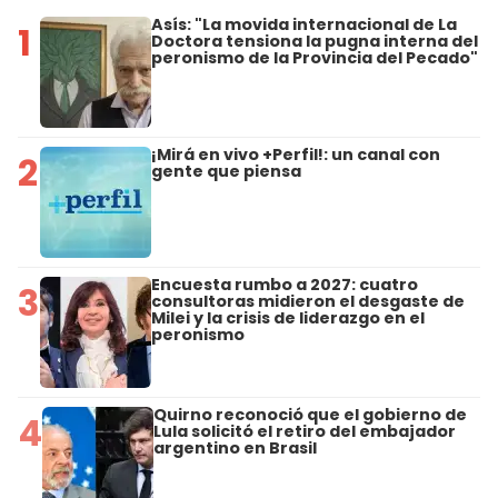
Asís: "La movida internacional de La
1
Doctora tensiona la pugna interna del
peronismo de la Provincia del Pecado"
¡Mirá en vivo +Perfil!: un canal con
2
gente que piensa
Encuesta rumbo a 2027: cuatro
3
consultoras midieron el desgaste de
Milei y la crisis de liderazgo en el
peronismo
Quirno reconoció que el gobierno de
4
Lula solicitó el retiro del embajador
argentino en Brasil