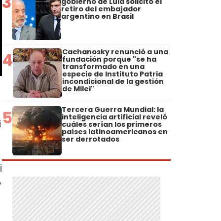
3
gobierno de Lula solicitó el
retiro del embajador
argentino en Brasil
Cachanosky renunció a una
4
fundación porque "se ha
transformado en una
especie de Instituto Patria
incondicional de la gestión
de Milei"
Tercera Guerra Mundial: la
5
inteligencia artificial reveló
i
cuáles serían los primeros
países latinoamericanos en
ser derrotados
i
e