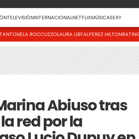
ÓN
TELEVISIÓN
INTERNACIONAL
NETFLIX
MÚSICA
SEXY
T
ANTONELA ROCCUZZO
LAURA UBFAL
PEREZ HILTON
RATIN
9
Marina Abiuso tras
la red por la
caso Lucio Dupuy en