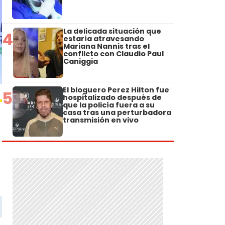
La delicada situación que
4
estaría atravesando
Mariana Nannis tras el
conflicto con Claudio Paul
Caniggia
El bloguero Perez Hilton fue
5
hospitalizado después de
que la policía fuera a su
casa tras una perturbadora
transmisión en vivo