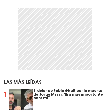
LAS MÁS LEÍDAS
El dolor de Pablo Giralt por la muerte
1
de Jorge Messi: "Era muy importante
para mí"