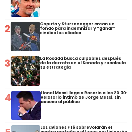
Caputo y Sturzenegger crean un
2
fondo para indemnizar y “ganar”
sindicatos aliados
La Rosada busca culpables después
3
de la derrota en el Senado y recalcula
su estrategia
Lionel Messi llega a Rosario a las 20.30:
4
velatorio íntimo de Jorge Messi, sin
acceso al público
Los aviones F 16 sobrevolarán el
centro porteño y el lunes participarán