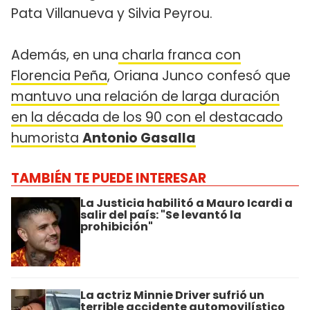
Pata Villanueva y Silvia Peyrou.
Además, en una
charla franca con
Florencia Peña
, Oriana Junco confesó que
mantuvo una relación de larga duración
en la década de los 90 con el destacado
humorista
Antonio Gasalla
TAMBIÉN TE PUEDE INTERESAR
La Justicia habilitó a Mauro Icardi a
salir del país: "Se levantó la
prohibición"
La actriz Minnie Driver sufrió un
terrible accidente automovilístico