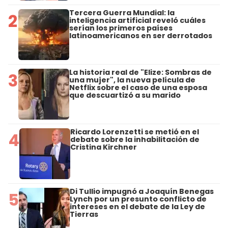
Tercera Guerra Mundial: la
2
inteligencia artificial reveló cuáles
serían los primeros países
latinoamericanos en ser derrotados
La historia real de "Elize: Sombras de
3
una mujer", la nueva película de
Netflix sobre el caso de una esposa
que descuartizó a su marido
Ricardo Lorenzetti se metió en el
4
debate sobre la inhabilitación de
Cristina Kirchner
Di Tullio impugnó a Joaquín Benegas
5
Lynch por un presunto conflicto de
intereses en el debate de la Ley de
Tierras