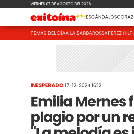
VIERNES 07 DE AGOSTO DEL 2026
ESCÁNDALOS
CORAZ
TEMAS DEL DÍA
A LA BARBAROSSA
PEREZ HIL
INESPERADO
17-12-2024 16:12
Emilia Mernes 
plagio por un r
"La melodía es 