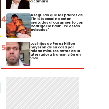
a cámara
Aseguran que los padres de
4
Tini Stoessel no están
invitados al casamiento con
Rodrigo De Paul: "Ya están
avisados"
Los hijos de Perez Hilton
5
huyeron de su casa por
miedo minutos antes de la
aterradora transmisión en
vivo