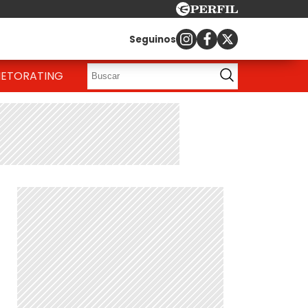
Seguinos
IETO
RATING