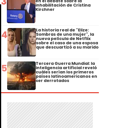
3
en el debate sobre la
inhabilitación de Cristina
Kirchner
La historia real de "Elize:
4
Sombras de una mujer", la
nueva película de Netflix
sobre el caso de una esposa
que descuartizó a su marido
Tercera Guerra Mundial: la
5
inteligencia artificial reveló
cuáles serían los primeros
países latinoamericanos en
ser derrotados