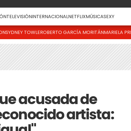
ÓN
TELEVISIÓN
INTERNACIONAL
NETFLIX
MÚSICA
SEXY
TON
SYDNEY TOWLE
ROBERTO GARCÍA MORITÁN
MARIELA PR
fue acusada de
econocido artista:
igual"