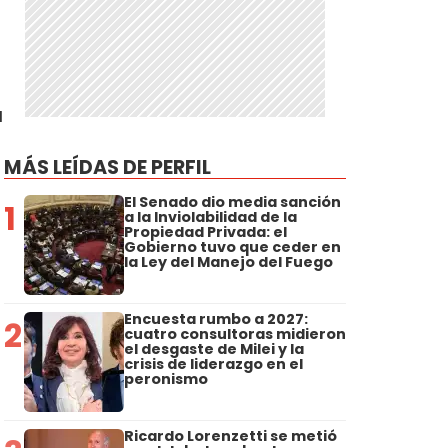
a
MÁS LEÍDAS DE PERFIL
El Senado dio media sanción
1
a la Inviolabilidad de la
Propiedad Privada: el
Gobierno tuvo que ceder en
la Ley del Manejo del Fuego
Encuesta rumbo a 2027:
2
cuatro consultoras midieron
el desgaste de Milei y la
crisis de liderazgo en el
peronismo
Ricardo Lorenzetti se metió