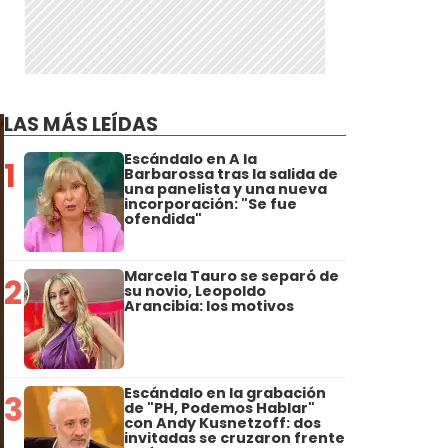
LAS MÁS LEÍDAS
Escándalo en A la
1
Barbarossa tras la salida de
una panelista y una nueva
incorporación: "Se fue
ofendida"
Marcela Tauro se separó de
2
su novio, Leopoldo
Arancibia: los motivos
Escándalo en la grabación
3
de "PH, Podemos Hablar"
con Andy Kusnetzoff: dos
invitadas se cruzaron frente