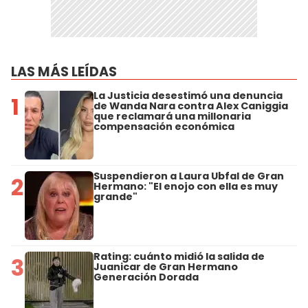
LAS MÁS LEÍDAS
La Justicia desestimó una denuncia
1
de Wanda Nara contra Alex Caniggia
que reclamará una millonaria
compensación económica
Suspendieron a Laura Ubfal de Gran
2
Hermano: "El enojo con ella es muy
grande"
Rating: cuánto midió la salida de
3
Juanicar de Gran Hermano
Generación Dorada