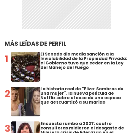
MÁS LEÍDAS DE PERFIL
El Senado dio media sanción a la
1
Inviolabilidad de la Propiedad Privada:
el Gobierno tuvo que ceder en la Ley
del Manejo del Fuego
La historia real de "Elize: Sombras de
2
una mujer", la nueva película de
Netflix sobre el caso de una esposa
que descuartizó a su marido
Encuesta rumbo a 2027: cuatro
3
consultoras midieron el desgaste de
Milei y la crisis de liderazgo en el