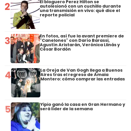
El bloguero Perez Hilton se
2
autolesionó con un cuchillo durante
una transmisión en vivo: qué dice el
reporte policial
En fotos, así fue la avant premiere de
3
"Canelones" con Darío Barassi,
Agustín Aristarán, Verónica Llinás y
César Bordón
La Oreja de Van Gogh llega a Buenos
4
Aires tras el regreso de Amaia
Montero: cómo comprar las entradas
Yipio ganó la casa en Gran Hermano y
5
será líder de la semana