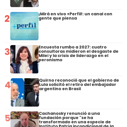
¡Mirá en vivo +Perfil!: un canal con
2
gente que piensa
Encuesta rumbo a 2027: cuatro
3
consultoras midieron el desgaste de
Milei y la crisis de liderazgo en el
peronismo
Quirno reconoció que el gobierno de
4
Lula solicitó el retiro del embajador
argentino en Brasil
Cachanosky renunció a una
5
fundación porque "se ha
transformado en una especie de
Instituto Patria incondicional de la