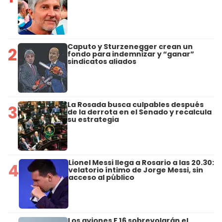
Caputo y Sturzenegger crean un
2
fondo para indemnizar y “ganar”
sindicatos aliados
La Rosada busca culpables después
3
de la derrota en el Senado y recalcula
su estrategia
Lionel Messi llega a Rosario a las 20.30:
4
velatorio íntimo de Jorge Messi, sin
acceso al público
Los aviones F 16 sobrevolarán el