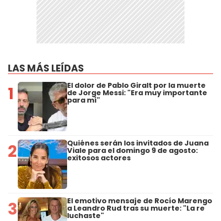
LAS MÁS LEÍDAS
El dolor de Pablo Giralt por la muerte
1
de Jorge Messi: "Era muy importante
para mí"
Quiénes serán los invitados de Juana
2
Viale para el domingo 9 de agosto:
exitosos actores
El emotivo mensaje de Rocío Marengo
3
a Leandro Rud tras su muerte: "La re
luchaste"