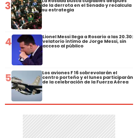
La Rosada busca culpables después
3
de la derrota en el Senado y recalcula
su estrategia
Lionel Messi llega a Rosario a las 20.30:
4
velatorio íntimo de Jorge Messi, sin
acceso al público
Los aviones F 16 sobrevolarán el
5
centro porteño y el lunes participarán
de la celebración de la Fuerza Aérea