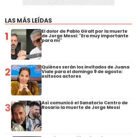
LAS MÁS LEÍDAS
El dolor de Pablo Giralt por la muerte
1
de Jorge Messi: "Era muy importante
para mí"
Quiénes serán los invitados de Juana
2
Viale para el domingo 9 de agosto:
exitosos actores
Así comunicó el Sanatorio Centro de
3
Rosario la muerte de Jorge Messi