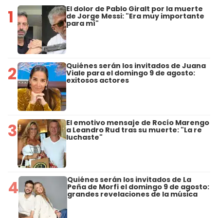
El dolor de Pablo Giralt por la muerte
1
de Jorge Messi: "Era muy importante
para mí"
Quiénes serán los invitados de Juana
2
Viale para el domingo 9 de agosto:
exitosos actores
El emotivo mensaje de Rocío Marengo
3
a Leandro Rud tras su muerte: "La re
luchaste"
Quiénes serán los invitados de La
4
Peña de Morfi el domingo 9 de agosto:
grandes revelaciones de la música