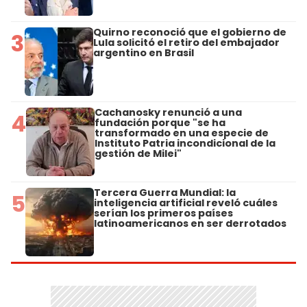
Quirno reconoció que el gobierno de
3
Lula solicitó el retiro del embajador
argentino en Brasil
Cachanosky renunció a una
4
fundación porque "se ha
transformado en una especie de
Instituto Patria incondicional de la
gestión de Milei"
Tercera Guerra Mundial: la
5
inteligencia artificial reveló cuáles
serían los primeros países
latinoamericanos en ser derrotados