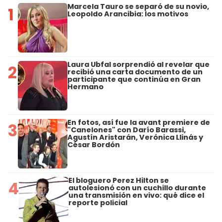
Marcela Tauro se separó de su novio,
1
Leopoldo Arancibia: los motivos
Laura Ubfal sorprendió al revelar que
2
recibió una carta documento de un
participante que continúa en Gran
Hermano
En fotos, así fue la avant premiere de
3
"Canelones" con Darío Barassi,
Agustín Aristarán, Verónica Llinás y
César Bordón
El bloguero Perez Hilton se
4
autolesionó con un cuchillo durante
una transmisión en vivo: qué dice el
reporte policial