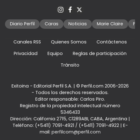
Diario Perfil
Caras
Noticias
Marie Claire
Fo
Canales RSS
Quienes Somos
Contáctenos
Privacidad
Equipo
Reglas de participación
Tránsito
Exitoina - Editorial Perfil S.A.
| © Perfil.com 2006-2026
- Todos los derechos reservados.
Editor responsable: Carlos Piro.
Registro de la propiedad intelectual número
5346433
Dirección:
California 2715
,
C1289ABI
,
CABA, Argentina
|
Teléfono:
(+5411) 7091-4921
/
(+5411) 7091-4922
| E-
mail:
perfilcom@perfil.com