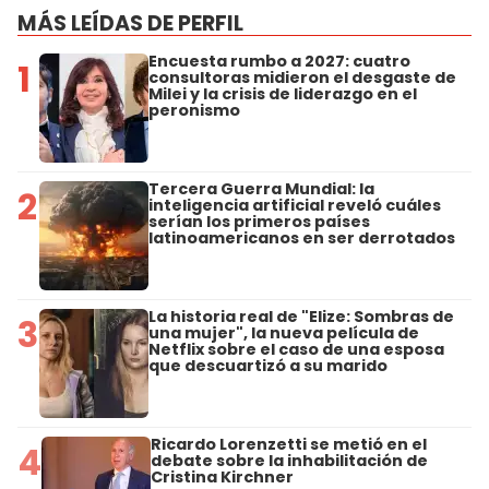
MÁS LEÍDAS DE PERFIL
Encuesta rumbo a 2027: cuatro
1
consultoras midieron el desgaste de
Milei y la crisis de liderazgo en el
peronismo
Tercera Guerra Mundial: la
2
inteligencia artificial reveló cuáles
serían los primeros países
latinoamericanos en ser derrotados
La historia real de "Elize: Sombras de
3
una mujer", la nueva película de
Netflix sobre el caso de una esposa
que descuartizó a su marido
Ricardo Lorenzetti se metió en el
4
debate sobre la inhabilitación de
Cristina Kirchner