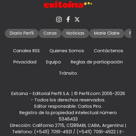
Diario Perfil
Caras
Noticias
Marie Claire
Fo
Canales RSS
Quienes Somos
Contáctenos
Privacidad
Equipo
Reglas de participación
Tránsito
Exitoina - Editorial Perfil S.A.
| © Perfil.com 2006-2026
- Todos los derechos reservados.
Editor responsable: Carlos Piro.
Registro de la propiedad intelectual número
5346433
Dirección:
California 2715
,
C1289ABI
,
CABA, Argentina
|
Teléfono:
(+5411) 7091-4921
/
(+5411) 7091-4922
| E-